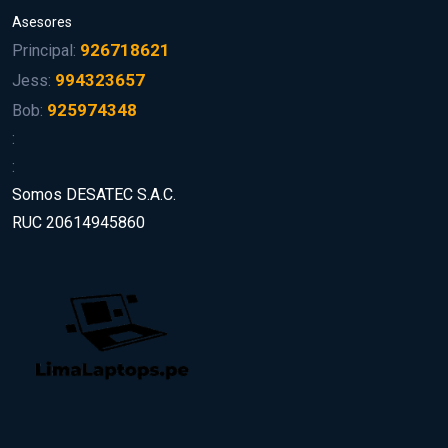
Asesores
926718621
Principal:
994323657
Jess:
925974348
Bob:
:
:
Somos DESATEC S.A.C.
RUC 20614945860