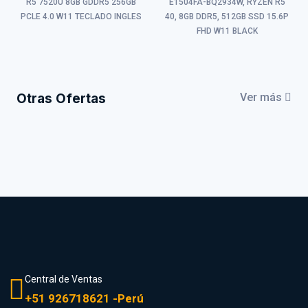
R5 7520U 8GB GDDR5 256GB
E1504FA-BQ2934W, RYZEN R5
PCLE 4.0 W11 TECLADO INGLES
40, 8GB DDR5, 512GB SSD 15.6P
FHD W11 BLACK
Otras Ofertas
Ver más
Central de Ventas
+51 926718621 -Perú