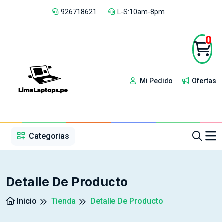
926718621
L-S:10am-8pm
0
Mi Pedido
Ofertas
1
2
3
4
5
5
Categorias
Detalle De Producto
Inicio
Tienda
Detalle De Producto