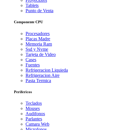
Proyectores
Tablets
Punto de Venta
Componente CPU
Procesadores
Placas Madre
Memoria Ram
Ssd y Nvme
Tarjeta de Video
Cases
Fuentes
Refrigeracion Liquieda
Refrigeracion Aire
Pasta Termica
Perifericos
Teclados
Mouses
Audifonos
Parlantes
Camara Web
Microfonos