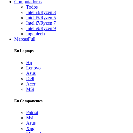
Computadoras
Todos
Intel i3/Ryzen 3
Intel i5/Ryzen 5
Intel i7/Ryzen 7
Intel i9/Ryzen 9
Ingenieria
Marcas
Full
En Laptops
Hp
Lenovo
Asus
Dell
Acer
MSi
En Componentes
Patriot
Msi
Asus
Xpg