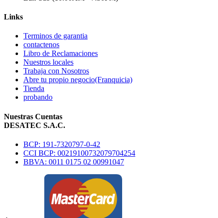
Links
Terminos de garantia
contactenos
Libro de Reclamaciones
Nuestros locales
Trabaja con Nosotros
Abre tu propio negocio(Franquicia)
Tienda
probando
Nuestras Cuentas
DESATEC S.A.C.
BCP: 191-7320797-0-42
CCI BCP: 00219100732079704254
BBVA: 0011 0175 02 00991047