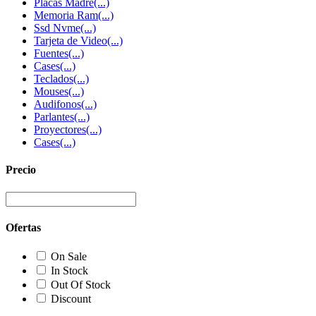
Placas Madre
(...)
Memoria Ram
(...)
Ssd Nvme
(...)
Tarjeta de Video
(...)
Fuentes
(...)
Cases
(...)
Teclados
(...)
Mouses
(...)
Audifonos
(...)
Parlantes
(...)
Proyectores
(...)
Cases
(...)
Precio
Ofertas
On Sale
In Stock
Out Of Stock
Discount