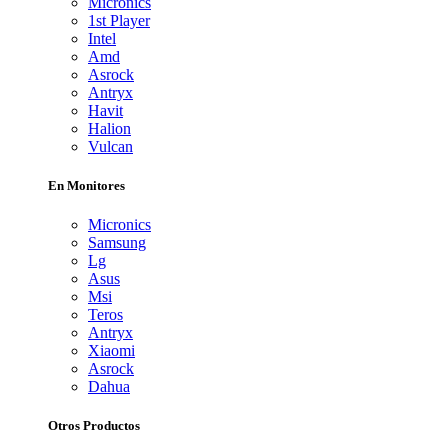
Micronics
1st Player
Intel
Amd
Asrock
Antryx
Havit
Halion
Vulcan
En Monitores
Micronics
Samsung
Lg
Asus
Msi
Teros
Antryx
Xiaomi
Asrock
Dahua
Otros Productos