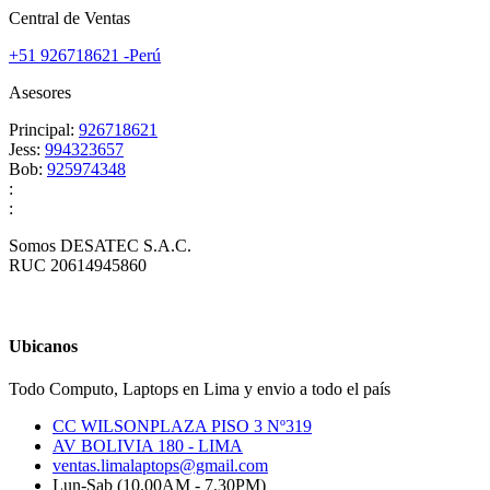
Central de Ventas
+51 926718621 -Perú
Asesores
Principal:
926718621
Jess:
994323657
Bob:
925974348
:
:
Somos DESATEC S.A.C.
RUC 20614945860
Ubicanos
Todo Computo, Laptops en Lima y envio a todo el país
CC WILSONPLAZA PISO 3 Nº319
AV BOLIVIA 180 - LIMA
ventas.limalaptops@gmail.com
Lun-Sab (10.00AM - 7.30PM)