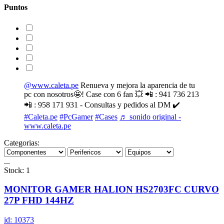
Puntos
@www.caleta.pe
Renueva y mejora la aparencia de tu
pc con nosotros🤩! Case con 6 fan 💥 📲 : 941 736 213
📲 : 958 171 931 - Consultas y pedidos al DM ✔️
#Caleta.pe
#PcGamer
#Cases
♬ sonido original -
www.caleta.pe
Categorias:
...
Stock: 1
MONITOR GAMER HALION HS2703FC CURVO
27P FHD 144HZ
id: 10373