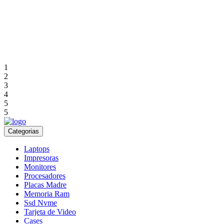
1
2
3
4
5
5
Categorias
Laptops
Impresoras
Monitores
Procesadores
Placas Madre
Memoria Ram
Ssd Nvme
Tarjeta de Video
Cases