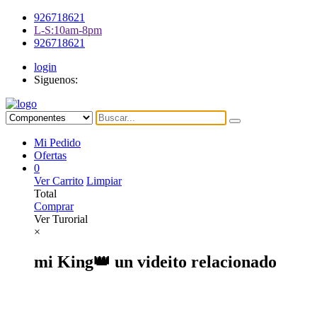
926718621
L-S:10am-8pm
926718621
login
Siguenos:
Mi Pedido
Ofertas
0
Ver Carrito
Limpiar
Total
Comprar
Ver Turorial
×
mi King👑 un videito relacionado