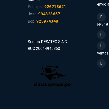
envio a
926718621
Principal:
994323657
Jess:
925974348
Bob:
Nº319
:
:
Somos DESATEC S.A.C.
RUC 20614945860
ventas