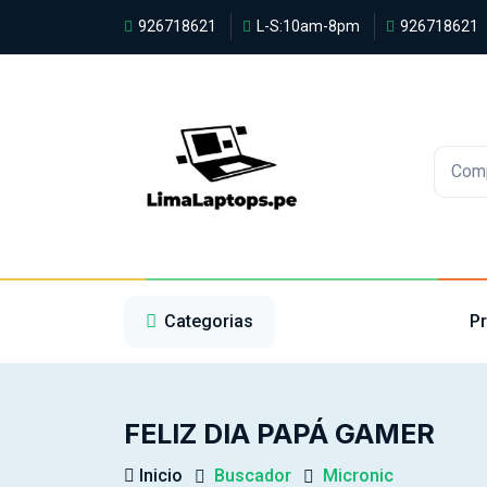
926718621
L-S:10am-8pm
926718621
Com
1
2
3
Categorias
P
FELIZ DIA PAPÁ GAMER
Inicio
Buscador
Micronic