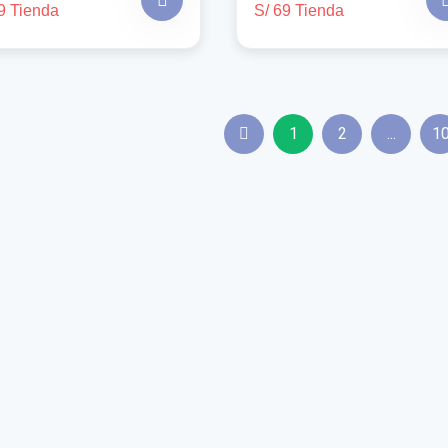
9 Tienda
S/ 69 Tienda
1
2
...
1