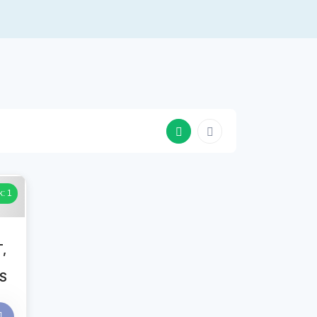
k: 1
,
S