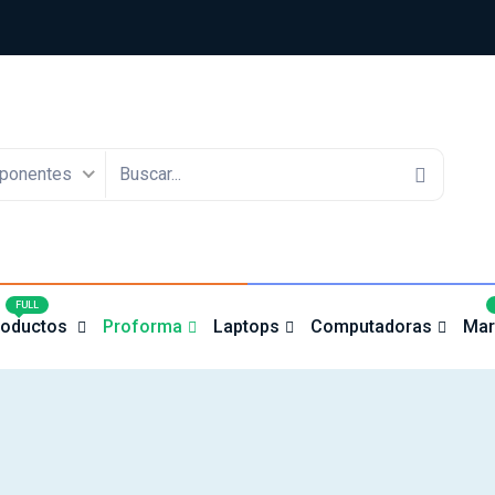
ponentes
4
FULL
roductos
Proforma
Laptops
Computadoras
Mar