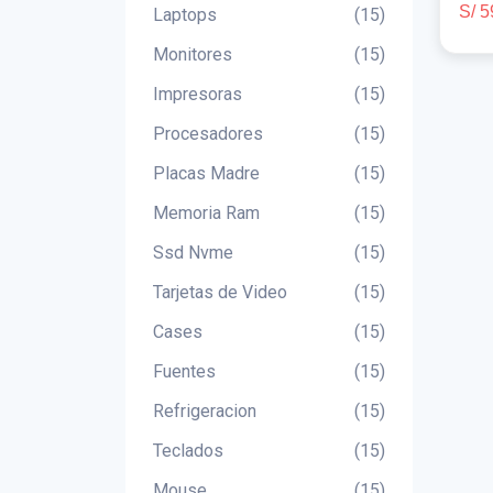
S/ 5
Laptops
(15)
Monitores
(15)
Impresoras
(15)
Procesadores
(15)
Placas Madre
(15)
Memoria Ram
(15)
Ssd Nvme
(15)
Tarjetas de Video
(15)
Cases
(15)
Fuentes
(15)
Refrigeracion
(15)
Teclados
(15)
Mouse
(15)