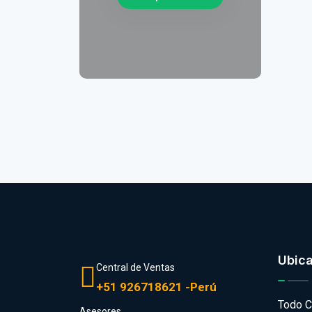
Ubic
Central de Ventas
+51 926718621 -Perú
Todo C
Asesores