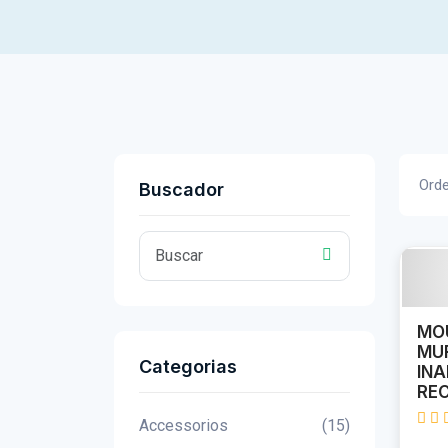
Orde
Buscador
MOU
MUR
Categorias
IN
RE
Accessorios
(15)