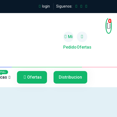
login
Siguenos:
0
Mi
Pedido
Ofertas
5
5
FULL
cas
Ofertas
Distribucion