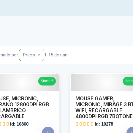
nado por:
1-15 de nan
Precio
Stock: 5
Stoc
SE, MICRONIC,
MOUSE GAMER,
ANO 12800DPI RGB
MICRONIC, MIRAGE 3 BT
ALAMBRICO
WIFI, RECARGABLE
CARGABLE
4800DPI RGB 7BOTONE
id: 10860
id: 10278