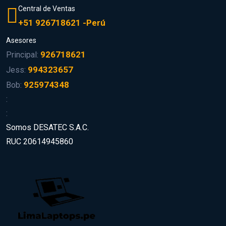
Central de Ventas
+51 926718621 -Perú
Asesores
926718621
Principal:
994323657
Jess:
925974348
Bob:
:
:
Somos DESATEC S.A.C.
RUC 20614945860