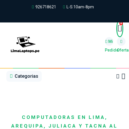
926718621
L-S:10am-8pm
0
Mi
Pedido
Oferta
1
2
3
4
5
5
Categorias
COMPUTADORAS EN LIMA,
AREQUIPA, JULIACA Y TACNA AL