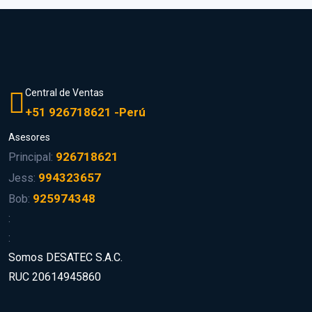
Central de Ventas
+51 926718621 -Perú
Asesores
926718621
Principal:
994323657
Jess:
925974348
Bob:
:
:
Somos DESATEC S.A.C.
RUC 20614945860