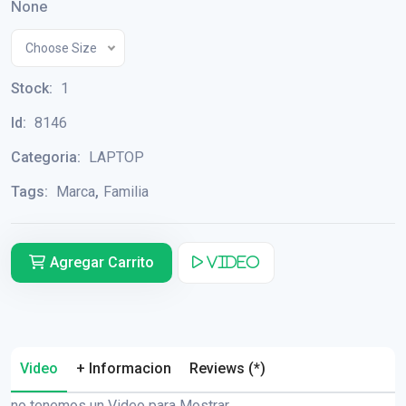
None
Choose Size
Stock:
1
Id:
8146
Categoria:
LAPTOP
Tags:
Marca
,
Familia
Agregar Carrito
Video
Video
+ Informacion
Reviews (*)
no tenemos un Video para Mostrar