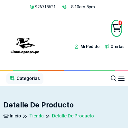
926718621
L-S:10am-8pm
0
Mi Pedido
Ofertas
1
2
3
4
5
5
Categorias
Detalle De Producto
Inicio
Tienda
Detalle De Producto