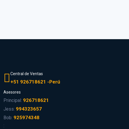
Central de Ventas
+51 926718621 -Perú
Asesores
926718621
Principal:
994323657
Jess:
925974348
Bob:
: