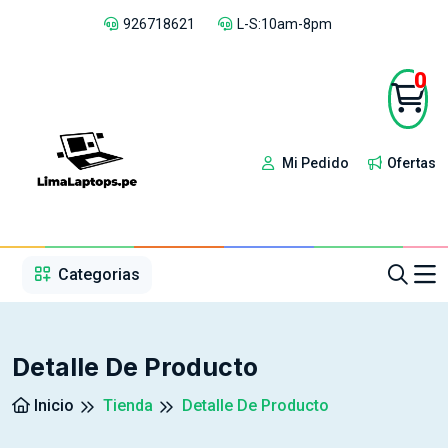
926718621
L-S:10am-8pm
0
Mi Pedido
Ofertas
1
2
3
4
5
5
Categorias
Detalle De Producto
Inicio
Tienda
Detalle De Producto