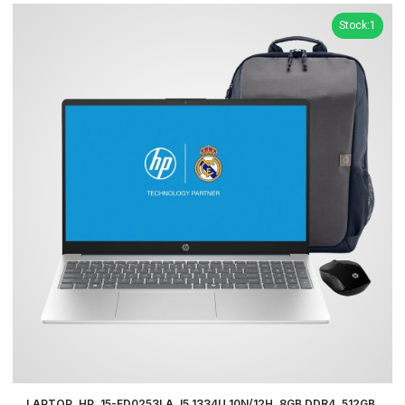
Stock:1
LAPTOP, HP, 15-FD0253LA, I5 1334U 10N/12H, 8GB DDR4, 512GB