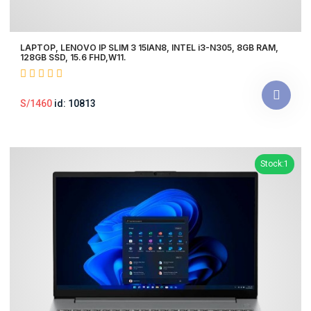
LAPTOP, LENOVO IP SLIM 3 15IAN8, INTEL i3-N305, 8GB RAM,
128GB SSD, 15.6 FHD,W11.
S/1460
id: 10813
Stock:1