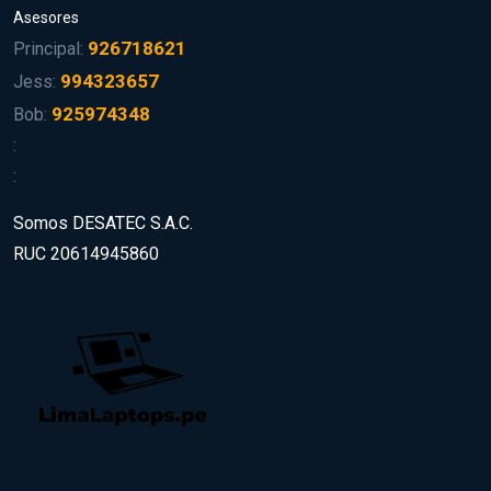
Asesores
926718621
Principal:
994323657
Jess:
925974348
Bob:
:
:
Somos DESATEC S.A.C.
RUC 20614945860