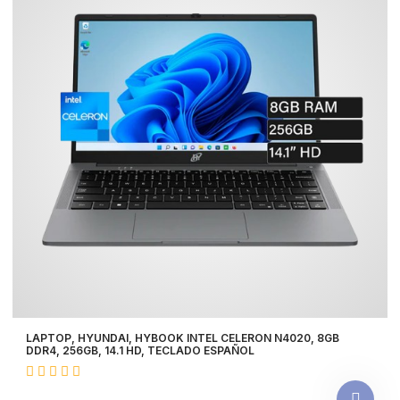
LAPTOP, HYUNDAI, HYBOOK INTEL CELERON N4020, 8GB
DDR4, 256GB, 14.1 HD, TECLADO ESPAÑOL