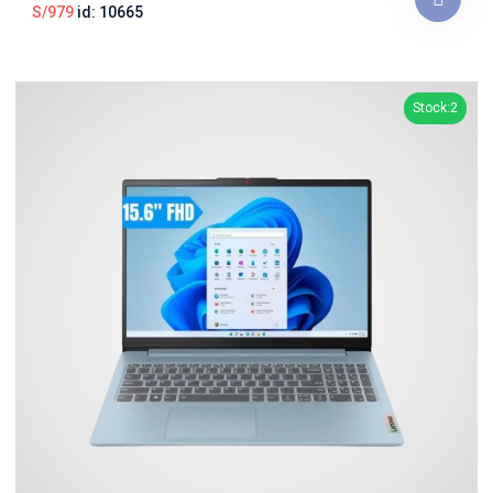
S/979
id: 10665
Stock:2