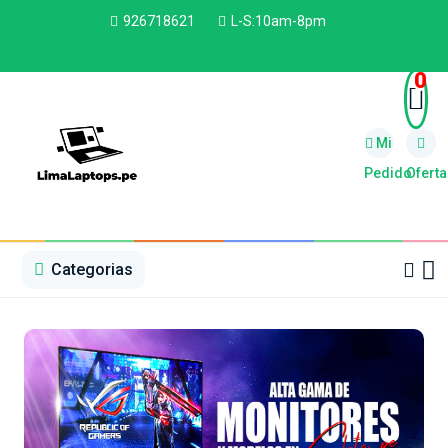
926718621
L-S:10am-8pm
0
Mi
Pedido
Oferta
1
2
3
4
5
5
Categorias