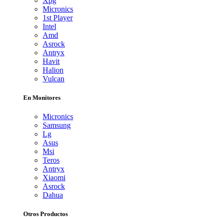
Xpg
Micronics
1st Player
Intel
Amd
Asrock
Antryx
Havit
Halion
Vulcan
En Monitores
Micronics
Samsung
Lg
Asus
Msi
Teros
Antryx
Xiaomi
Asrock
Dahua
Otros Productos