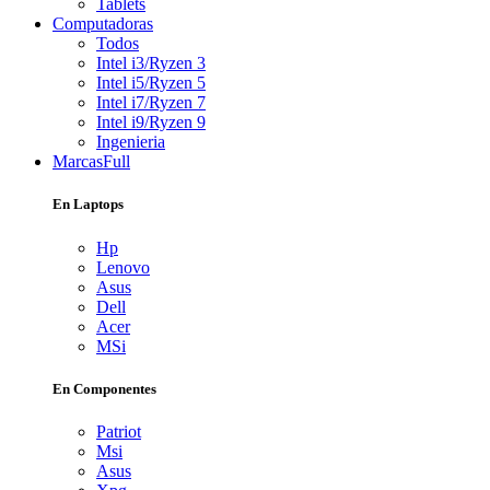
Tablets
Computadoras
Todos
Intel i3/Ryzen 3
Intel i5/Ryzen 5
Intel i7/Ryzen 7
Intel i9/Ryzen 9
Ingenieria
Marcas
Full
En Laptops
Hp
Lenovo
Asus
Dell
Acer
MSi
En Componentes
Patriot
Msi
Asus