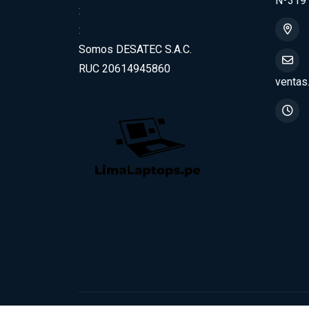
Nº319
:
:
Somos DESATEC S.A.C.
RUC 20614945860
ventas