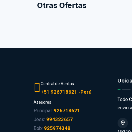
Otras Ofertas
Ubic
Central de Ventas
+51 926718621 -Perú
Todo C
Asesores
envio a
926718621
Principal:
994323657
Jess:
925974348
Bob: