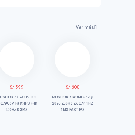
Ver más
S/ 599
S/ 600
ONITOR 27 ASUS TUF
MONITOR XIAOMI G27QI
279Q5A Fast-IPS FHD
2026 200HZ 2K 27P 1HZ
200Hz 0.3MS
1MS FAST IPS