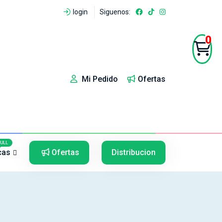
login
Siguenos:
0
Mi Pedido
Ofertas
5
5
FULL
cas
Ofertas
Distribucion