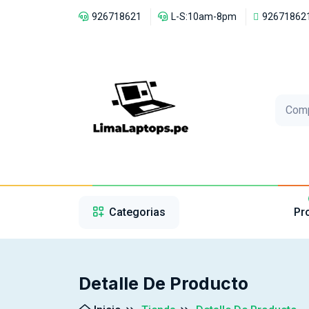
926718621
L-S:10am-8pm
92671862
Com
1
2
3
Categorias
Pr
Detalle De Producto