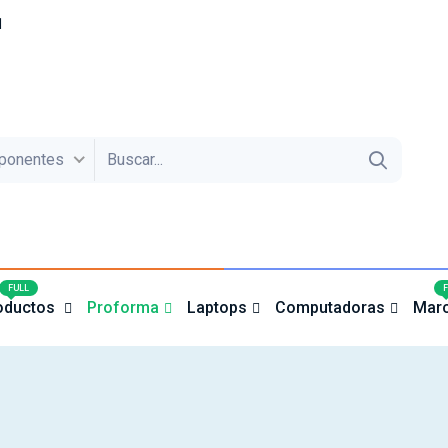
1
ponentes
4
FULL
oductos
Proforma
Laptops
Computadoras
Mar