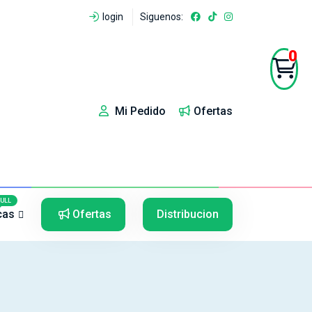
login
Siguenos:
0
Mi Pedido
Ofertas
5
5
FULL
cas
Ofertas
Distribucion