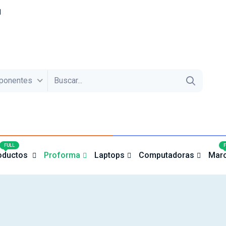
1
ponentes
4
FULL
oductos
Proforma
Laptops
Computadoras
Mar