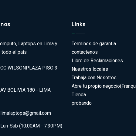
anos
Links
omputo, Laptops en Lima y
Terminos de garantia
 todo el país
contactenos
Libro de Reclamaciones
CC WILSONPLAZA PISO 3
Nuestros locales
Trabaja con Nosotros
Abre tu propio negocio(Franqui
AV BOLIVIA 180 - LIMA
Tienda
probando
.limalaptops@gmail.com
Lun-Sab (10.00AM - 7.30PM)