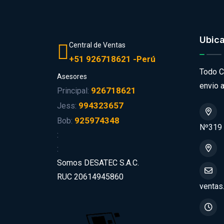
Ubic
Central de Ventas
+51 926718621 -Perú
Todo C
Asesores
envio a
926718621
Principal:
994323657
Jess:
925974348
Bob:
Nº319
:
:
Somos DESATEC S.A.C.
RUC 20614945860
ventas