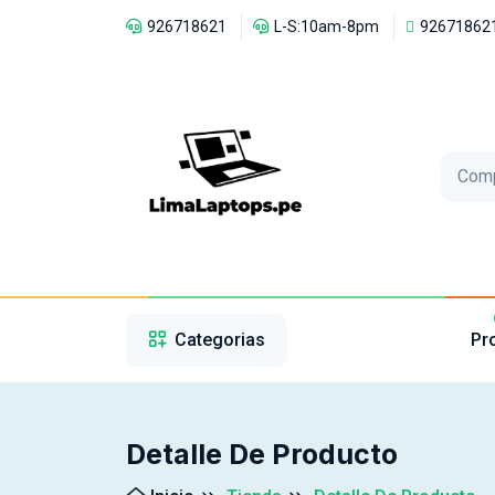
926718621
L-S:10am-8pm
92671862
Com
1
2
3
Categorias
Pr
Detalle De Producto