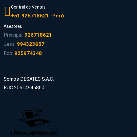
Central de Ventas
+51 926718621 -Perú
Asesores
926718621
Principal:
994323657
Jess:
925974348
Bob:
:
:
Somos DESATEC S.A.C.
RUC 20614945860