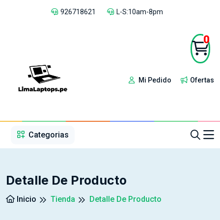
926718621
L-S:10am-8pm
0
Mi Pedido
Ofertas
1
2
3
4
5
5
Categorias
Detalle De Producto
Inicio
Tienda
Detalle De Producto