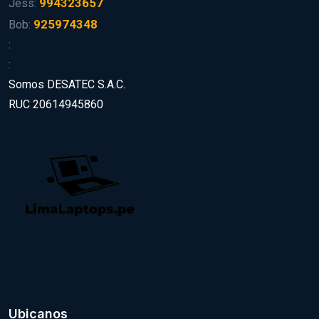
994323657
Jess:
925974348
Bob:
:
:
Somos DESATEC S.A.C.
RUC 20614945860
Ubicanos