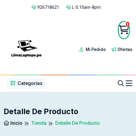
926718621
L-S:10am-8pm
0
Mi Pedido
Ofertas
1
2
3
4
5
5
Categorias
Detalle De Producto
Inicio
Tienda
Detalle De Producto