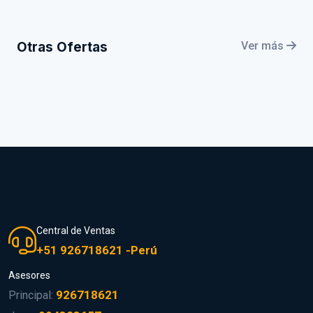
Otras Ofertas
Ver más
Central de Ventas
+51 926718621 -Perú
Asesores
926718621
Principal: