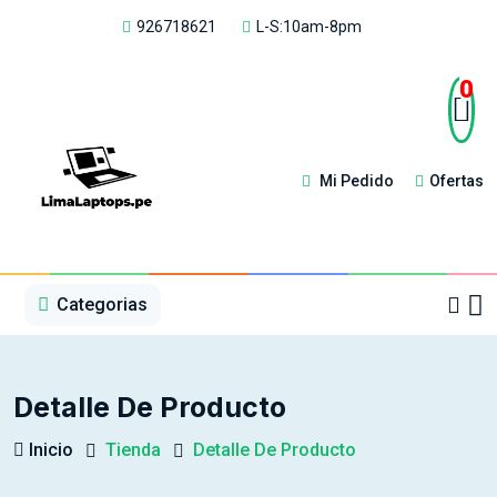
926718621
L-S:10am-8pm
0
Mi Pedido
Ofertas
1
2
3
4
5
5
Categorias
Detalle De Producto
Inicio
Tienda
Detalle De Producto