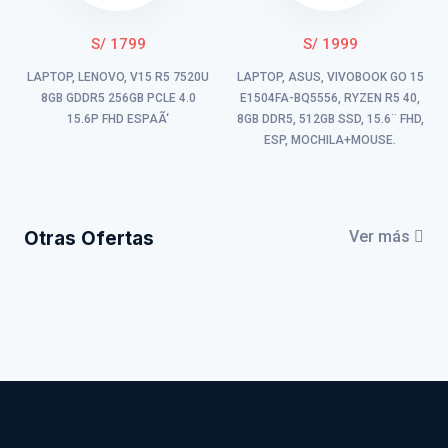
S/ 1799
S/ 1999
LAPTOP, LENOVO, V15 R5 7520U
LAPTOP, ASUS, VIVOBOOK GO 15
8GB GDDR5 256GB PCLE 4.0
E1504FA-BQ5556, RYZEN R5 40,
15.6P FHD ESPAÃ‘
8GB DDR5, 512GB SSD, 15.6¨ FHD,
ESP, MOCHILA+MOUSE.
Otras Ofertas
Ver más