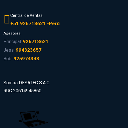
Central de Ventas
+51 926718621 -Perú
Asesores
926718621
Principal:
994323657
Jess:
925974348
Bob:
:
:
Somos DESATEC S.A.C.
RUC 20614945860