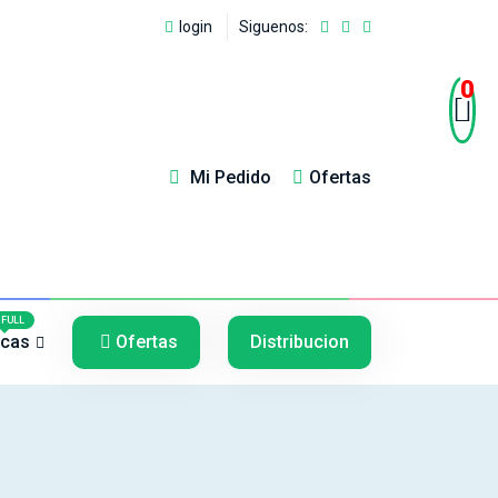
login
Siguenos:
0
Mi Pedido
Ofertas
5
5
FULL
cas
Ofertas
Distribucion