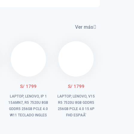
Ver más
S/ 1799
S/ 1799
LAPTOP, LENOVO, IP 1
LAPTOP, LENOVO, V15
U
15AMN7, R5 7520U 8GB
R5 7520U 8GB GDDR5
GDDR5 256GB PCLE 4.0
256GB PCLE 4.0 15.6P
W11 TECLADO INGLES
FHD ESPAÃ‘