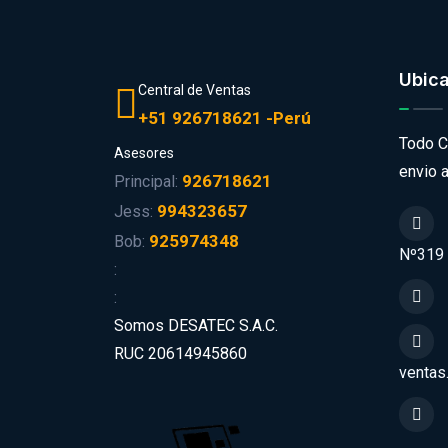
Ubic
Central de Ventas
+51 926718621 -Perú
Todo C
Asesores
envio a
926718621
Principal:
994323657
Jess:
925974348
Bob:
Nº319
:
:
Somos DESATEC S.A.C.
RUC 20614945860
ventas