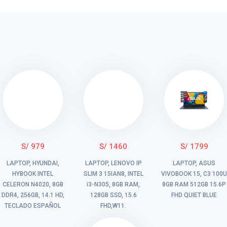
S/ 979
S/ 1460
S/ 1799
LAPTOP, HYUNDAI,
LAPTOP, LENOVO IP
LAPTOP, ASUS
HYBOOK INTEL
SLIM 3 15IAN8, INTEL
VIVOBOOK 15, C3 100
CELERON N4020, 8GB
i3-N305, 8GB RAM,
8GB RAM 512GB 15.6P
DDR4, 256GB, 14.1 HD,
128GB SSD, 15.6
FHD QUIET BLUE
TECLADO ESPAÑOL
FHD,W11.