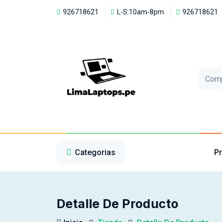
926718621
L-S:10am-8pm
926718621
Com
1
2
3
Categorias
P
Detalle De Producto