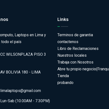
anos
Links
omputo, Laptops en Lima y
Terminos de garantia
 todo el país
contactenos
Libro de Reclamaciones
CC WILSONPLAZA PISO 3
Nuestros locales
Trabaja con Nosotros
Abre tu propio negocio(Franqui
AV BOLIVIA 180 - LIMA
Tienda
probando
.limalaptops@gmail.com
Lun-Sab (10.00AM - 7.30PM)