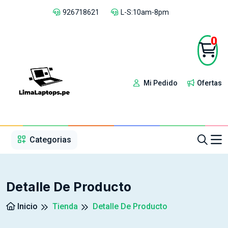
926718621
L-S:10am-8pm
0
Mi Pedido
Ofertas
1
2
3
4
5
5
Categorias
Detalle De Producto
Inicio
Tienda
Detalle De Producto